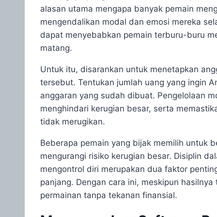
alasan utama mengapa banyak pemain menga
mengendalikan modal dan emosi mereka sel
dapat menyebabkan pemain terburu-buru me
matang.
Untuk itu, disarankan untuk menetapkan ang
tersebut. Tentukan jumlah uang yang ingin 
anggaran yang sudah dibuat. Pengelolaan m
menghindari kerugian besar, serta memast
tidak merugikan.
Beberapa pemain yang bijak memilih untuk be
mengurangi risiko kerugian besar. Disiplin
mengontrol diri merupakan dua faktor pent
panjang. Dengan cara ini, meskipun hasilnya 
permainan tanpa tekanan finansial.