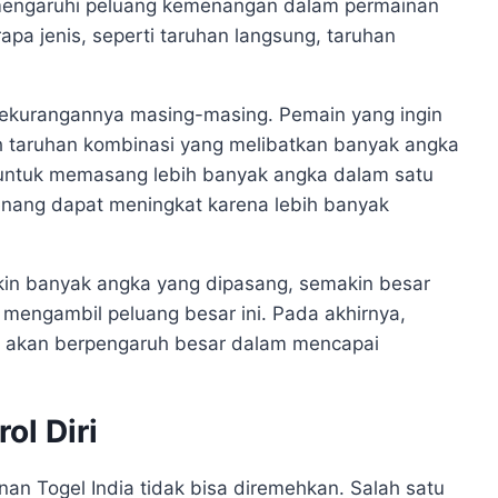
emengaruhi peluang kemenangan dalam permainan
apa jenis, seperti taruhan langsung, taruhan
 kekurangannya masing-masing. Pemain yang ingin
h taruhan kombinasi yang melibatkan banyak angka
 untuk memasang lebih banyak angka dalam satu
enang dapat meningkat karena lebih banyak
akin banyak angka yang dipasang, semakin besar
mengambil peluang besar ini. Pada akhirnya,
at akan berpengaruh besar dalam mencapai
ol Diri
an Togel India tidak bisa diremehkan. Salah satu