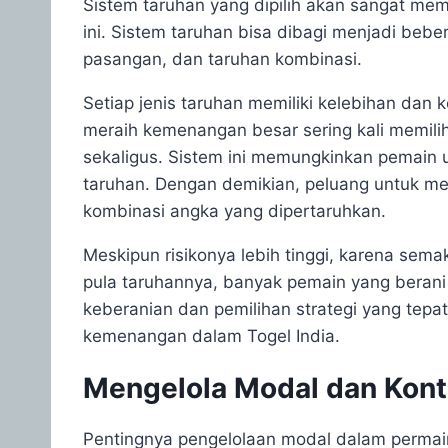
Sistem taruhan yang dipilih akan sangat m
ini. Sistem taruhan bisa dibagi menjadi beber
pasangan, dan taruhan kombinasi.
Setiap jenis taruhan memiliki kelebihan dan
meraih kemenangan besar sering kali memili
sekaligus. Sistem ini memungkinkan pemain
taruhan. Dengan demikian, peluang untuk m
kombinasi angka yang dipertaruhkan.
Meskipun risikonya lebih tinggi, karena sem
pula taruhannya, banyak pemain yang berani 
keberanian dan pemilihan strategi yang tep
kemenangan dalam Togel India.
Mengelola Modal dan Kontr
Pentingnya pengelolaan modal dalam permain