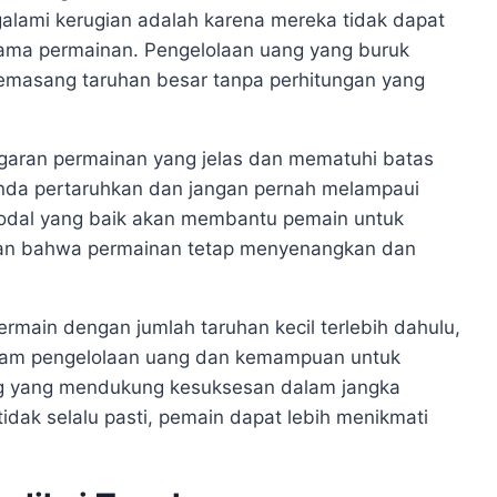
lami kerugian adalah karena mereka tidak dapat
ama permainan. Pengelolaan uang yang buruk
masang taruhan besar tanpa perhitungan yang
garan permainan yang jelas dan mematuhi batas
Anda pertaruhkan dan jangan pernah melampaui
odal yang baik akan membantu pemain untuk
ikan bahwa permainan tetap menyenangkan dan
rmain dengan jumlah taruhan kecil terlebih dahulu,
 dalam pengelolaan uang dan kemampuan untuk
ing yang mendukung kesuksesan dalam jangka
tidak selalu pasti, pemain dapat lebih menikmati