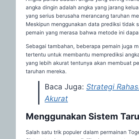
angka dingin adalah angka yang jarang kelua
yang serius berusaha merancang taruhan me
Meskipun menggunakan data prediksi tidak s
pemain yang merasa bahwa metode ini dapa
Sebagai tambahan, beberapa pemain juga m
tertentu untuk membantu memprediksi angka 
yang lebih akurat tentunya akan membuat p
taruhan mereka.
Baca Juga:
Strategi Raha
Akurat
Menggunakan Sistem Taru
Salah satu trik populer dalam permainan Toge