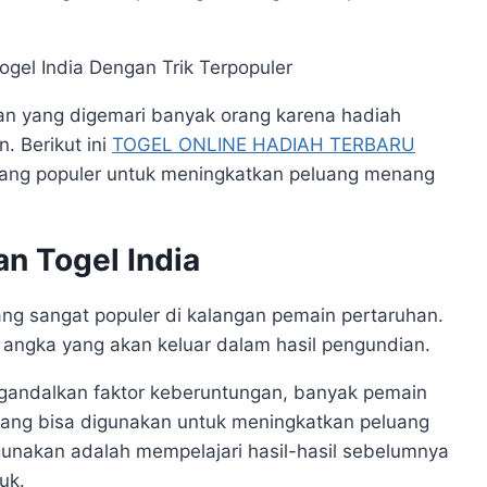
nan yang digemari banyak orang karena hadiah
 Berikut ini
TOGEL ONLINE HADIAH TERBARU
yang populer untuk meningkatkan peluang menang
n Togel India
ang sangat populer di kalangan pemain pertaruhan.
angka yang akan keluar dalam hasil pengundian.
gandalkan faktor keberuntungan, banyak pemain
yang bisa digunakan untuk meningkatkan peluang
unakan adalah mempelajari hasil-hasil sebelumnya
uk.