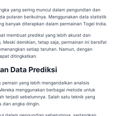
ngka yang sering muncul dalam pengundian dan
 putaran berikutnya. Menggunakan data statistik
ng banyak diterapkan dalam permainan Togel India.
at membuat prediksi yang lebih akurat dan
eski demikian, tetap saja, permainan ini bersifat
 memenangkan setiap taruhan. Namun, dengan
pat ditingkatkan.
an Data Prediksi
 pemain yang lebih mengandalkan analisis
. Mereka menggunakan berbagai metode untuk
ah terjadi sebelumnya. Salah satu teknik yang
s dan angka dingin.
cul dalam pengundian sebelumnya, sedangkan