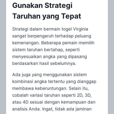
Gunakan Strategi
Taruhan yang Tepat
Strategi dalam bermain togel Virginia
sangat berpengaruh terhadap peluang
kemenangan. Beberapa pemain memilih
sistem taruhan bertahap, seperti
menyesuaikan angka yang dipasang
berdasarkan hasil sebelumnya.
Ada juga yang menggunakan sistem
kombinasi angka tertentu yang dianggap
membawa keberuntungan. Selain itu,
cobalah variasi taruhan seperti 2D, 3D,
atau 4D sesuai dengan kemampuan dan
analisis Anda. Ingat, tidak ada jaminan