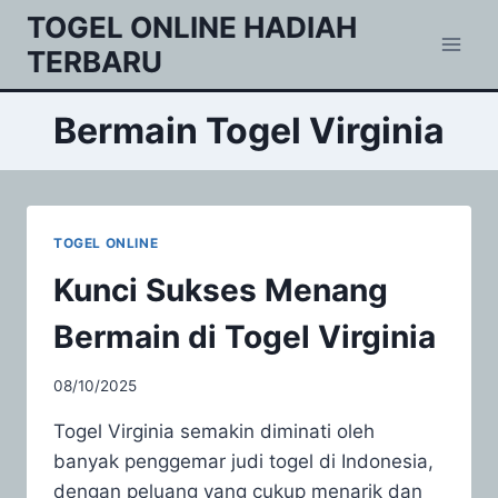
Skip
TOGEL ONLINE HADIAH
to
TERBARU
content
Bermain Togel Virginia
TOGEL ONLINE
Kunci Sukses Menang
Bermain di Togel Virginia
08/10/2025
Togel Virginia semakin diminati oleh
banyak penggemar judi togel di Indonesia,
dengan peluang yang cukup menarik dan