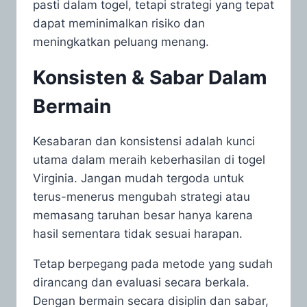
pasti dalam togel, tetapi strategi yang tepat
dapat meminimalkan risiko dan
meningkatkan peluang menang.
Konsisten & Sabar Dalam
Bermain
Kesabaran dan konsistensi adalah kunci
utama dalam meraih keberhasilan di togel
Virginia. Jangan mudah tergoda untuk
terus-menerus mengubah strategi atau
memasang taruhan besar hanya karena
hasil sementara tidak sesuai harapan.
Tetap berpegang pada metode yang sudah
dirancang dan evaluasi secara berkala.
Dengan bermain secara disiplin dan sabar,