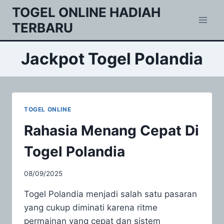
Skip
TOGEL ONLINE HADIAH
to
TERBARU
content
Jackpot Togel Polandia
TOGEL ONLINE
Rahasia Menang Cepat Di
Togel Polandia
08/09/2025
Togel Polandia menjadi salah satu pasaran
yang cukup diminati karena ritme
permainan yang cepat dan sistem