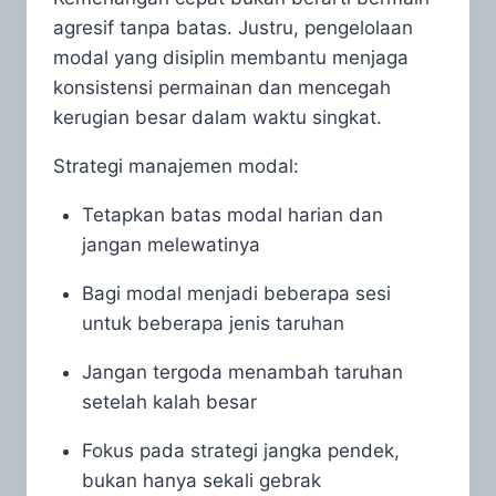
agresif tanpa batas. Justru, pengelolaan
modal yang disiplin membantu menjaga
konsistensi permainan dan mencegah
kerugian besar dalam waktu singkat.
Strategi manajemen modal:
Tetapkan batas modal harian dan
jangan melewatinya
Bagi modal menjadi beberapa sesi
untuk beberapa jenis taruhan
Jangan tergoda menambah taruhan
setelah kalah besar
Fokus pada strategi jangka pendek,
bukan hanya sekali gebrak