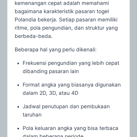
kemenangan cepat adalah memahami
bagaimana karakteristik pasaran togel
Polandia bekerja. Setiap pasaran memiliki
ritme, pola pengundian, dan struktur yang
berbeda-beda.
Beberapa hal yang perlu dikenali:
Frekuensi pengundian yang lebih cepat
dibanding pasaran lain
Format angka yang biasanya digunakan
dalam 2D, 3D, atau 4D
Jadwal penutupan dan pembukaan
taruhan
Pola keluaran angka yang bisa terbaca
dalam beberapa periode