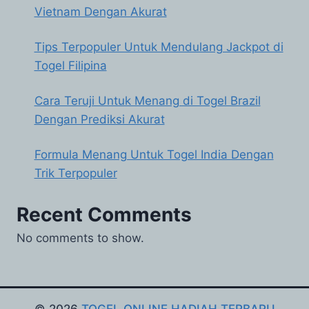
Vietnam Dengan Akurat
Tips Terpopuler Untuk Mendulang Jackpot di
Togel Filipina
Cara Teruji Untuk Menang di Togel Brazil
Dengan Prediksi Akurat
Formula Menang Untuk Togel India Dengan
Trik Terpopuler
Recent Comments
No comments to show.