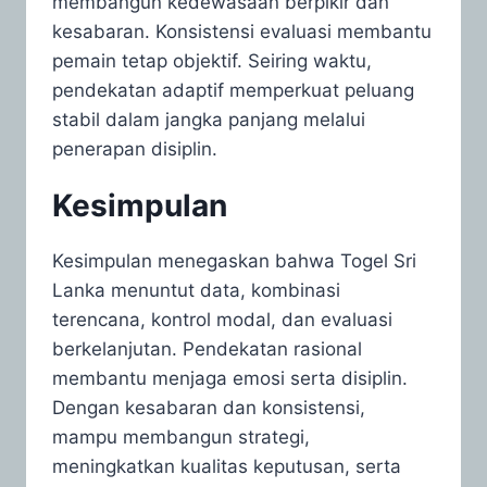
membangun kedewasaan berpikir dan
kesabaran. Konsistensi evaluasi membantu
pemain tetap objektif. Seiring waktu,
pendekatan adaptif memperkuat peluang
stabil dalam jangka panjang melalui
penerapan disiplin.
Kesimpulan
Kesimpulan menegaskan bahwa Togel Sri
Lanka menuntut data, kombinasi
terencana, kontrol modal, dan evaluasi
berkelanjutan. Pendekatan rasional
membantu menjaga emosi serta disiplin.
Dengan kesabaran dan konsistensi,
mampu membangun strategi,
meningkatkan kualitas keputusan, serta