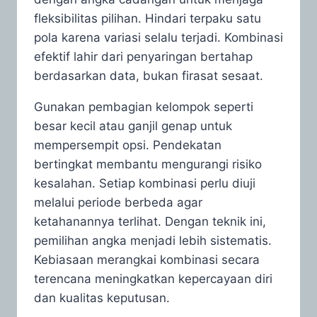
fleksibilitas pilihan. Hindari terpaku satu
pola karena variasi selalu terjadi. Kombinasi
efektif lahir dari penyaringan bertahap
berdasarkan data, bukan firasat sesaat.
Gunakan pembagian kelompok seperti
besar kecil atau ganjil genap untuk
mempersempit opsi. Pendekatan
bertingkat membantu mengurangi risiko
kesalahan. Setiap kombinasi perlu diuji
melalui periode berbeda agar
ketahanannya terlihat. Dengan teknik ini,
pemilihan angka menjadi lebih sistematis.
Kebiasaan merangkai kombinasi secara
terencana meningkatkan kepercayaan diri
dan kualitas keputusan.