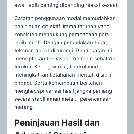
awal lebih penting dibanding reaksi sesaat.
Catatan penggunaan modal memudahkan
peninjauan objektif. Irama taruhan yang
konsisten mendukung pembacaan pola
lebih jernih. Dengan pengelolaan tepat,
tekanan dapat dikurangi. Pendekatan ini
menciptakan kebiasaan bermain sehat dan
terukur. Seiring waktu, kontrol modal
meningkatkan ketahanan mental, disiplin
pribadi. Serta kemampuan bertahan
menghadapi variasi hasil jangka panjang
secara stabil aman melalui perencanaan
matang.
Peninjauan Hasil dan