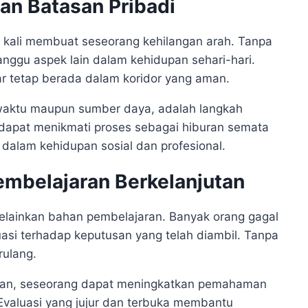
an Batasan Pribadi
g kali membuat seseorang kehilangan arah. Tanpa
anggu aspek lain dalam kehidupan sehari-hari.
r tetap berada dalam koridor yang aman.
 waktu maupun sumber daya, adalah langkah
dapat menikmati proses sebagai hiburan semata
alam kehidupan sosial dan profesional.
embelajaran Berkelanjutan
melainkan bahan pembelajaran. Banyak orang gagal
si terhadap keputusan yang telah diambil. Tanpa
rulang.
tan, seseorang dapat meningkatkan pemahaman
valuasi yang jujur dan terbuka membantu