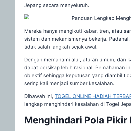
Jepang secara menyeluruh.
Mereka hanya mengikuti kabar, tren, atau sa
sistem dan mekanismenya bekerja. Padahal,
tidak salah langkah sejak awal.
Dengan memahami alur, aturan umum, dan ka
dapat bersikap lebih rasional. Pemahaman 
objektif sehingga keputusan yang diambil tid
sering kali menjadi sumber kesalahan.
Dibawah ini,
TOGEL ONLINE HADIAH TERBA
lengkap menghindari kesalahan di Togel Jep
Menghindari Pola Pikir 