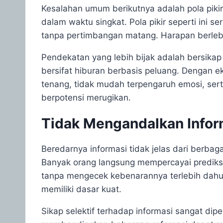
Kesalahan umum berikutnya adalah pola pikir
dalam waktu singkat. Pola pikir seperti ini
tanpa pertimbangan matang. Harapan berlebih
Pendekatan yang lebih bijak adalah bersika
bersifat hiburan berbasis peluang. Dengan e
tenang, tidak mudah terpengaruh emosi, ser
berpotensi merugikan.
Tidak Mengandalkan Inform
Beredarnya informasi tidak jelas dari berba
Banyak orang langsung mempercayai prediksi
tanpa mengecek kebenarannya terlebih dahul
memiliki dasar kuat.
Sikap selektif terhadap informasi sangat di