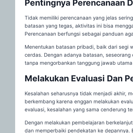
Pentingnya Perencanaan D
Tidak memiliki perencanaan yang jelas serin
batasan yang tegas, aktivitas ini bisa mengg
Perencanaan berfungsi sebagai panduan aga
Menentukan batasan pribadi, baik dari segi
cerdas. Dengan adanya batasan, seseorang 
tanpa mengorbankan tanggung jawab utama d
Melakukan Evaluasi Dan P
Kesalahan seharusnya tidak menjadi akhir, 
berkembang karena enggan melakukan evalua
evaluasi, kesalahan yang sama cenderung te
Dengan melakukan pembelajaran berkelanju
dan memperbaiki pendekatan ke depannya. E