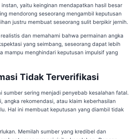
 instan, yaitu keinginan mendapatkan hasil besar
 sering mendorong seseorang mengambil keputusan
an justru membuat seseorang sulit berpikir jernih.
p realistis dan memahami bahwa permainan angka
kspektasi yang seimbang, seseorang dapat lebih
ta mampu menghindari keputusan impulsif yang
asi Tidak Terverifikasi
gai sumber sering menjadi penyebab kesalahan fatal.
, angka rekomendasi, atau klaim keberhasilan
u. Hal ini membuat keputusan yang diambil tidak
perlukan. Memilah sumber yang kredibel dan