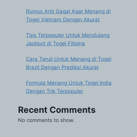
Rumus Anti Gagal Agar Menang di
Togel Vietnam Dengan Akurat
Tips Terpopuler Untuk Mendulang
Jackpot di Togel Filipina
Cara Teruji Untuk Menang di Togel
Brazil Dengan Prediksi Akurat
Formula Menang Untuk Togel India
Dengan Trik Terpopuler
Recent Comments
No comments to show.