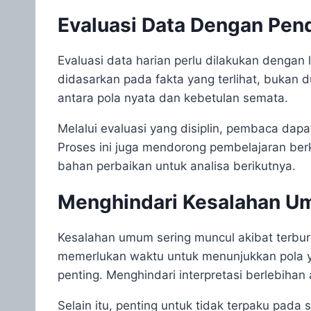
Evaluasi Data Dengan Pen
Evaluasi data harian perlu dilakukan dengan 
didasarkan pada fakta yang terlihat, buka
antara pola nyata dan kebetulan semata.
Melalui evaluasi yang disiplin, pembaca dapa
Proses ini juga mendorong pembelajaran berk
bahan perbaikan untuk analisa berikutnya.
Menghindari Kesalahan U
Kesalahan umum sering muncul akibat terbur
memerlukan waktu untuk menunjukkan pola ya
penting. Menghindari interpretasi berlebihan
Selain itu, penting untuk tidak terpaku pad