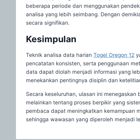
beberapa periode dan menggunakan pendek
analisa yang lebih seimbang. Dengan demik
secara signifikan.
Kesimpulan
Teknik analisa data harian
Togel Oregon 12
y
pencatatan konsisten, serta penggunaan met
data dapat diolah menjadi informasi yang leb
menekankan pentingnya disiplin dan ketelitia
Secara keseluruhan, ulasan ini menegaskan b
melainkan tentang proses berpikir yang sist
pembaca dapat meningkatkan kemampuan mem
sehingga wawasan yang diperoleh menjadi le