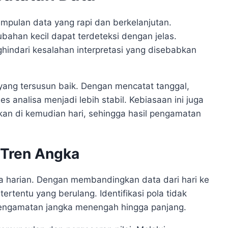
mpulan data yang rapi dan berkelanjutan.
ahan kecil dapat terdeteksi dengan jelas.
indari kesalahan interpretasi yang disebabkan
 yang tersusun baik. Dengan mencatat tanggal,
es analisa menjadi lebih stabil. Kebiasaan ini juga
an di kemudian hari, sehingga hasil pengamatan
 Tren Angka
ata harian. Dengan membandingkan data dari hari ke
rtentu yang berulang. Identifikasi pola tidak
 pengamatan jangka menengah hingga panjang.