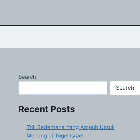
Search
Search
Recent Posts
Trik Sederhana Yang Ampuh Untuk
Menang di Togel Israel