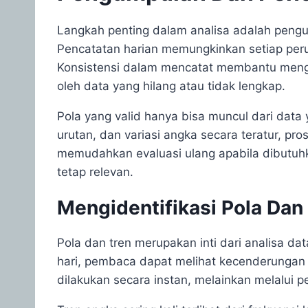
Langkah penting dalam analisa adalah pengu
Pencatatan harian memungkinkan setiap perub
Konsistensi dalam mencatat membantu mengh
oleh data yang hilang atau tidak lengkap.
Pola yang valid hanya bisa muncul dari data
urutan, dan variasi angka secara teratur, pros
memudahkan evaluasi ulang apabila dibutuhk
tetap relevan.
Mengidentifikasi Pola Dan
Pola dan tren merupakan inti dari analisa d
hari, pembaca dapat melihat kecenderungan te
dilakukan secara instan, melainkan melalui