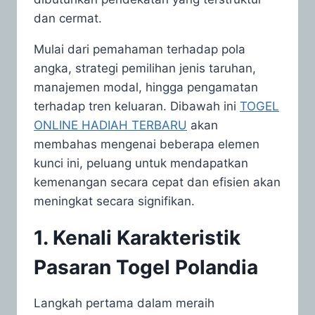
dan cermat.
Mulai dari pemahaman terhadap pola
angka, strategi pemilihan jenis taruhan,
manajemen modal, hingga pengamatan
terhadap tren keluaran. Dibawah ini
TOGEL
ONLINE HADIAH TERBARU
akan
membahas mengenai beberapa elemen
kunci ini, peluang untuk mendapatkan
kemenangan secara cepat dan efisien akan
meningkat secara signifikan.
1. Kenali Karakteristik
Pasaran Togel Polandia
Langkah pertama dalam meraih