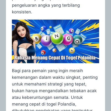
pengeluaran angka yang terbilang
konsisten.
Bagi para pemain yang ingin meraih
kemenangan dalam waktu singkat, penting
untuk memahami strategi yang tepat,
bukan hanya mengandalkan tebakan acak
atau keberuntungan semata. Untuk
menang cepat di togel Polandia,
dibutuhkan pendekatan yang terstruktur