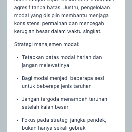
agresif tanpa batas. Justru, pengelolaan
modal yang disiplin membantu menjaga
konsistensi permainan dan mencegah
kerugian besar dalam waktu singkat.
Strategi manajemen modal:
Tetapkan batas modal harian dan
jangan melewatinya
Bagi modal menjadi beberapa sesi
untuk beberapa jenis taruhan
Jangan tergoda menambah taruhan
setelah kalah besar
Fokus pada strategi jangka pendek,
bukan hanya sekali gebrak