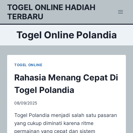
Skip
TOGEL ONLINE HADIAH
to
TERBARU
content
Togel Online Polandia
TOGEL ONLINE
Rahasia Menang Cepat Di
Togel Polandia
08/09/2025
Togel Polandia menjadi salah satu pasaran
yang cukup diminati karena ritme
permainan yang cepat dan sistem