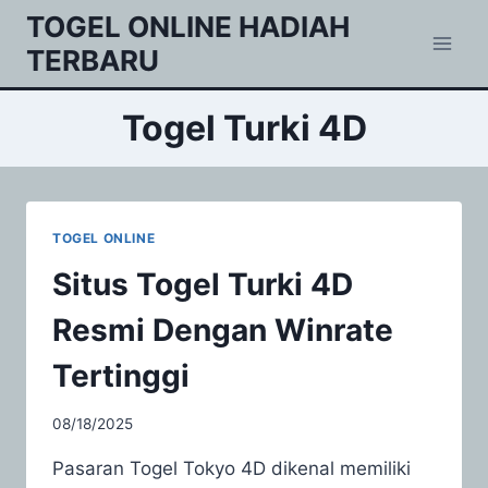
Skip
TOGEL ONLINE HADIAH
to
TERBARU
content
Togel Turki 4D
TOGEL ONLINE
Situs Togel Turki 4D
Resmi Dengan Winrate
Tertinggi
08/18/2025
Pasaran Togel Tokyo 4D dikenal memiliki