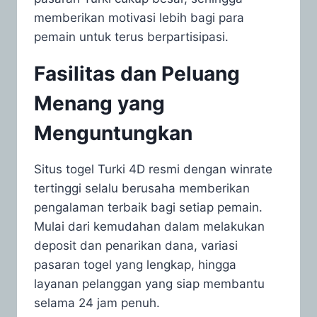
memberikan motivasi lebih bagi para
pemain untuk terus berpartisipasi.
Fasilitas dan Peluang
Menang yang
Menguntungkan
Situs togel Turki 4D resmi dengan winrate
tertinggi selalu berusaha memberikan
pengalaman terbaik bagi setiap pemain.
Mulai dari kemudahan dalam melakukan
deposit dan penarikan dana, variasi
pasaran togel yang lengkap, hingga
layanan pelanggan yang siap membantu
selama 24 jam penuh.