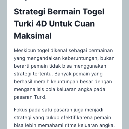
Strategi Bermain Togel
Turki 4D Untuk Cuan
Maksimal
Meskipun togel dikenal sebagai permainan
yang mengandalkan keberuntungan, bukan
berarti pemain tidak bisa menggunakan
strategi tertentu. Banyak pemain yang
berhasil meraih keuntungan besar dengan
menganalisis pola keluaran angka pada
pasaran Turki.
Fokus pada satu pasaran juga menjadi
strategi yang cukup efektif karena pemain
bisa lebih memahami ritme keluaran angka.