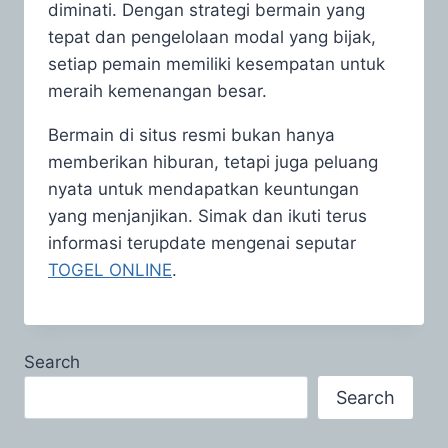
diminati. Dengan strategi bermain yang
tepat dan pengelolaan modal yang bijak,
setiap pemain memiliki kesempatan untuk
meraih kemenangan besar.
Bermain di situs resmi bukan hanya
memberikan hiburan, tetapi juga peluang
nyata untuk mendapatkan keuntungan
yang menjanjikan. Simak dan ikuti terus
informasi terupdate mengenai seputar
TOGEL ONLINE
.
Search
Search