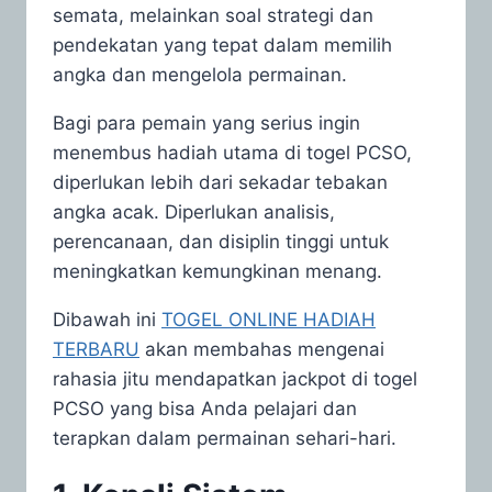
semata, melainkan soal strategi dan
pendekatan yang tepat dalam memilih
angka dan mengelola permainan.
Bagi para pemain yang serius ingin
menembus hadiah utama di togel PCSO,
diperlukan lebih dari sekadar tebakan
angka acak. Diperlukan analisis,
perencanaan, dan disiplin tinggi untuk
meningkatkan kemungkinan menang.
Dibawah ini
TOGEL ONLINE HADIAH
TERBARU
akan membahas mengenai
rahasia jitu mendapatkan jackpot di togel
PCSO yang bisa Anda pelajari dan
terapkan dalam permainan sehari-hari.