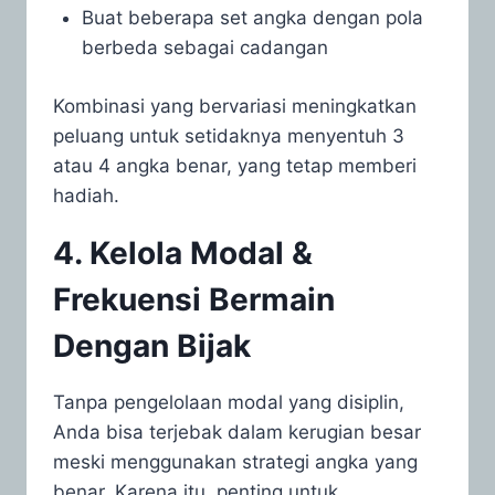
Buat beberapa set angka dengan pola
berbeda sebagai cadangan
Kombinasi yang bervariasi meningkatkan
peluang untuk setidaknya menyentuh 3
atau 4 angka benar, yang tetap memberi
hadiah.
4. Kelola Modal &
Frekuensi Bermain
Dengan Bijak
Tanpa pengelolaan modal yang disiplin,
Anda bisa terjebak dalam kerugian besar
meski menggunakan strategi angka yang
benar. Karena itu, penting untuk