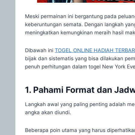
Meski permainan ini bergantung pada peluan
keberuntungan semata. Dengan langkah yang 
meningkatkan kemungkinan meraih hasil mak
Dibawah ini
TOGEL ONLINE HADIAH TERBA
bijak dan sistematis yang bisa dilakukan pem
penuh perhitungan dalam togel New York Eve
1. Pahami Format dan Jad
Langkah awal yang paling penting adalah m
angka akan diundi.
Beberapa poin utama yang harus diperhatika