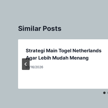
Similar Posts
Strategi Main Togel Netherlands
Agar Lebih Mudah Menang
01/16/2026