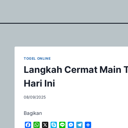
Skip
to
content
TOGEL ONLINE
Langkah Cermat Main T
Hari Ini
08/09/2025
Bagikan
F
W
X
S
L
M
T
S