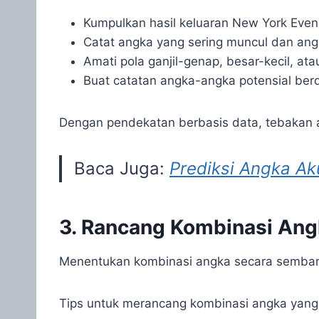
Kumpulkan hasil keluaran New York Evenin
Catat angka yang sering muncul dan angk
Amati pola ganjil-genap, besar-kecil, ata
Buat catatan angka-angka potensial berd
Dengan pendekatan berbasis data, tebakan an
Baca Juga:
Prediksi Angka Ak
3. Rancang Kombinasi Ang
Menentukan kombinasi angka secara sembar
Tips untuk merancang kombinasi angka yang 