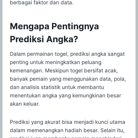
berbagai faktor dan data.
Mengapa Pentingnya
Prediksi Angka?
Dalam permainan togel, prediksi angka sangat
penting untuk meningkatkan peluang
kemenangan. Meskipun togel bersifat acak,
banyak pemain yang menggunakan data, pola,
dan analisis statistik untuk membantu
menentukan angka yang kemungkinan besar
akan keluar.
Prediksi yang akurat bisa menjadi kunci utama
dalam memenangkan hadiah besar. Selain itu,