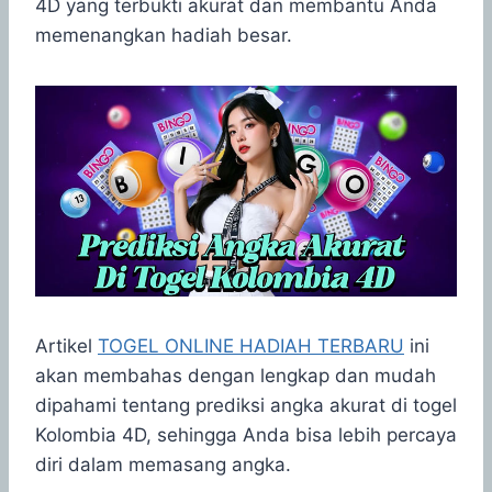
4D yang terbukti akurat dan membantu Anda
b
s
e
e
g
e
memenangkan hadiah besar.
o
A
n
r
o
p
g
a
k
p
e
m
r
Artikel
TOGEL ONLINE HADIAH TERBARU
ini
akan membahas dengan lengkap dan mudah
dipahami tentang prediksi angka akurat di togel
Kolombia 4D, sehingga Anda bisa lebih percaya
diri dalam memasang angka.