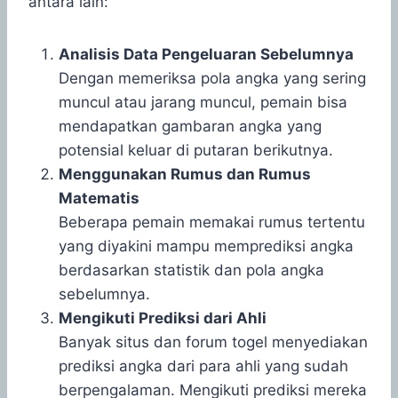
antara lain:
Analisis Data Pengeluaran Sebelumnya
Dengan memeriksa pola angka yang sering
muncul atau jarang muncul, pemain bisa
mendapatkan gambaran angka yang
potensial keluar di putaran berikutnya.
Menggunakan Rumus dan Rumus
Matematis
Beberapa pemain memakai rumus tertentu
yang diyakini mampu memprediksi angka
berdasarkan statistik dan pola angka
sebelumnya.
Mengikuti Prediksi dari Ahli
Banyak situs dan forum togel menyediakan
prediksi angka dari para ahli yang sudah
berpengalaman. Mengikuti prediksi mereka