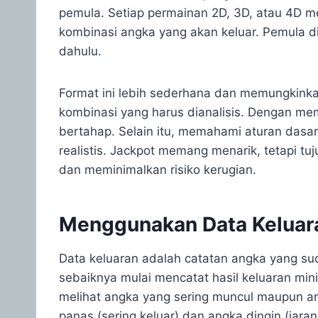
pemula. Setiap permainan 2D, 3D, atau 4D m
kombinasi angka yang akan keluar. Pemula di
dahulu.
Format ini lebih sederhana dan memungkink
kombinasi yang harus dianalisis. Dengan me
bertahap. Selain itu, memahami aturan das
realistis. Jackpot memang menarik, tetapi tu
dan meminimalkan risiko kerugian.
Menggunakan Data Keluara
Data keluaran adalah catatan angka yang s
sebaiknya mulai mencatat hasil keluaran minim
melihat angka yang sering muncul maupun a
panas (sering keluar) dan angka dingin (jara