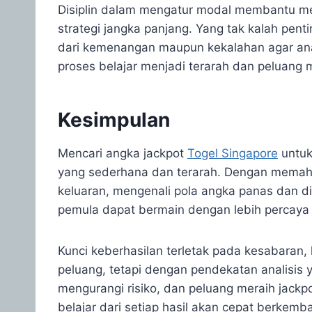
Disiplin dalam mengatur modal membantu m
strategi jangka panjang. Yang tak kalah penti
dari kemenangan maupun kekalahan agar anal
proses belajar menjadi terarah dan peluang me
Kesimpulan
Mencari angka jackpot
Togel Singapore
untuk
yang sederhana dan terarah. Dengan memah
keluaran, mengenali pola angka panas dan di
pemula dapat bermain dengan lebih percaya d
Kunci keberhasilan terletak pada kesabaran, k
peluang, tetapi dengan pendekatan analisis y
mengurangi risiko, dan peluang meraih jackpo
belajar dari setiap hasil akan cepat berkem