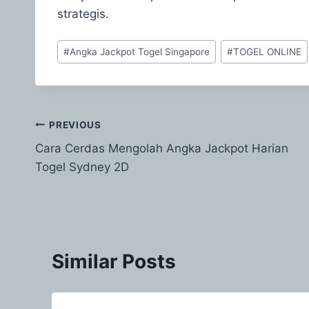
strategis.
Post
#
Angka Jackpot Togel Singapore
#
TOGEL ONLINE
Tags:
Post
PREVIOUS
Cara Cerdas Mengolah Angka Jackpot Harian
navigation
Togel Sydney 2D
Similar Posts