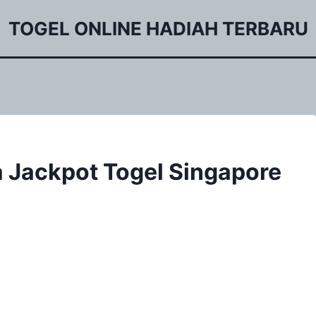
TOGEL ONLINE HADIAH TERBARU
a Jackpot Togel Singapore