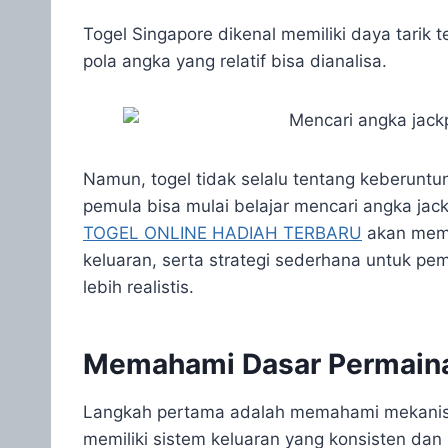
a
h
k
i
e
e
h
c
a
y
n
s
l
a
Togel Singapore dikenal memiliki daya tarik 
e
t
p
e
s
e
r
pola angka yang relatif bisa dianalisa.
b
s
e
e
g
e
o
A
n
r
o
p
g
a
k
p
e
m
r
Namun, togel tidak selalu tentang keberunt
pemula bisa mulai belajar mencari angka jackp
TOGEL ONLINE HADIAH TERBARU
akan memb
keluaran, serta strategi sederhana untuk pe
lebih realistis.
Memahami Dasar Permaina
Langkah pertama adalah memahami mekanism
memiliki sistem keluaran yang konsisten dan