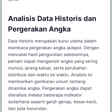
Analisis Data Historis dan
Pergerakan Angka
Data historis merupakan kunci utama dalam
membaca pergerakan angka jackpot. Dengan
mencatat hasil pengundian sebelumnya,
pemain dapat mengamati angka yang sering
muncul, jarang keluar, serta perubahan
distribusi dari waktu ke waktu. Analisis ini
memberikan gambaran umum tentang
dinamika angka. Pergerakan angka dapat
dianalisis melalui beberapa indikator
sederhana seperti ganjil-genap, besar-kecil,
dan pola berurutan.