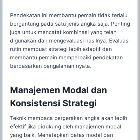
Pendekatan ini membantu pemain tidak terlalu
bergantung pada satu jenis angka saja. Penting
juga untuk mencatat kombinasi yang telah
digunakan dan mengevaluasi hasilnya. Evaluasi
rutin membuat strategi lebih adaptif dan
membantu pemain memperbaiki pendekatan
berdasarkan pengalaman nyata.
Manajemen Modal dan
Konsistensi Strategi
Teknik membaca pergerakan angka akan lebih
efektif jika didukung oleh manajemen modal
yang baik. Menetapkan batas modal dan