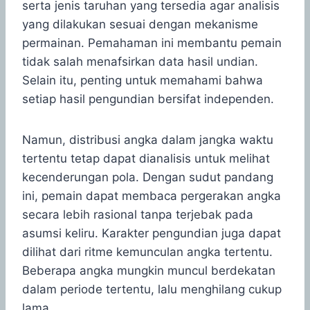
serta jenis taruhan yang tersedia agar analisis
yang dilakukan sesuai dengan mekanisme
permainan. Pemahaman ini membantu pemain
tidak salah menafsirkan data hasil undian.
Selain itu, penting untuk memahami bahwa
setiap hasil pengundian bersifat independen.
Namun, distribusi angka dalam jangka waktu
tertentu tetap dapat dianalisis untuk melihat
kecenderungan pola. Dengan sudut pandang
ini, pemain dapat membaca pergerakan angka
secara lebih rasional tanpa terjebak pada
asumsi keliru. Karakter pengundian juga dapat
dilihat dari ritme kemunculan angka tertentu.
Beberapa angka mungkin muncul berdekatan
dalam periode tertentu, lalu menghilang cukup
lama.