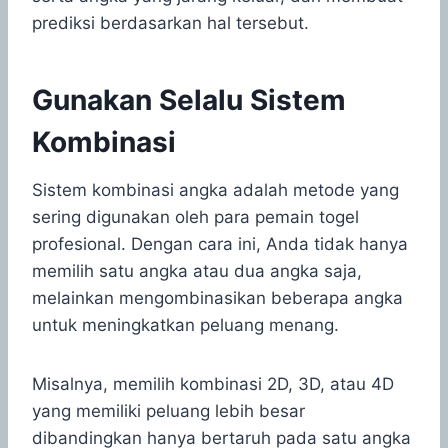
prediksi berdasarkan hal tersebut.
Gunakan Selalu Sistem
Kombinasi
Sistem kombinasi angka adalah metode yang
sering digunakan oleh para pemain togel
profesional. Dengan cara ini, Anda tidak hanya
memilih satu angka atau dua angka saja,
melainkan mengombinasikan beberapa angka
untuk meningkatkan peluang menang.
Misalnya, memilih kombinasi 2D, 3D, atau 4D
yang memiliki peluang lebih besar
dibandingkan hanya bertaruh pada satu angka