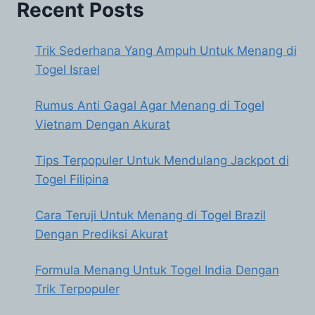
Recent Posts
Trik Sederhana Yang Ampuh Untuk Menang di
Togel Israel
Rumus Anti Gagal Agar Menang di Togel
Vietnam Dengan Akurat
Tips Terpopuler Untuk Mendulang Jackpot di
Togel Filipina
Cara Teruji Untuk Menang di Togel Brazil
Dengan Prediksi Akurat
Formula Menang Untuk Togel India Dengan
Trik Terpopuler