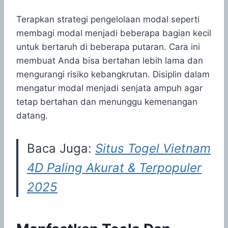
Terapkan strategi pengelolaan modal seperti
membagi modal menjadi beberapa bagian kecil
untuk bertaruh di beberapa putaran. Cara ini
membuat Anda bisa bertahan lebih lama dan
mengurangi risiko kebangkrutan. Disiplin dalam
mengatur modal menjadi senjata ampuh agar
tetap bertahan dan menunggu kemenangan
datang.
Baca Juga:
Situs Togel Vietnam
4D Paling Akurat & Terpopuler
2025