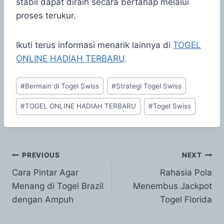
stabil dapat diraih secara bertahap melalui
proses terukur.
Ikuti terus informasi menarik lainnya di
TOGEL
ONLINE HADIAH TERBARU
.
Post
#
Bermain di Togel Swiss
#
Strategi Togel Swiss
Tags:
#
TOGEL ONLINE HADIAH TERBARU
#
Togel Swiss
Post
PREVIOUS
NEXT
Cara Pintar Agar
Rahasia Pola
navigation
Menang di Togel Brazil
Menembus Jackpot
dengan Ampuh
Togel Florida