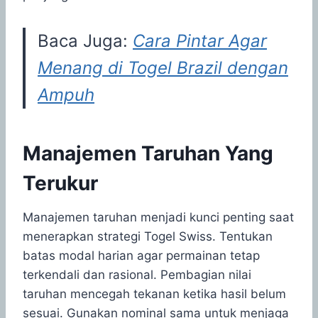
Baca Juga:
Cara Pintar Agar
Menang di Togel Brazil dengan
Ampuh
Manajemen Taruhan Yang
Terukur
Manajemen taruhan menjadi kunci penting saat
menerapkan strategi Togel Swiss. Tentukan
batas modal harian agar permainan tetap
terkendali dan rasional. Pembagian nilai
taruhan mencegah tekanan ketika hasil belum
sesuai. Gunakan nominal sama untuk menjaga