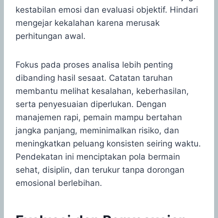
kestabilan emosi dan evaluasi objektif. Hindari
mengejar kekalahan karena merusak
perhitungan awal.
Fokus pada proses analisa lebih penting
dibanding hasil sesaat. Catatan taruhan
membantu melihat kesalahan, keberhasilan,
serta penyesuaian diperlukan. Dengan
manajemen rapi, pemain mampu bertahan
jangka panjang, meminimalkan risiko, dan
meningkatkan peluang konsisten seiring waktu.
Pendekatan ini menciptakan pola bermain
sehat, disiplin, dan terukur tanpa dorongan
emosional berlebihan.