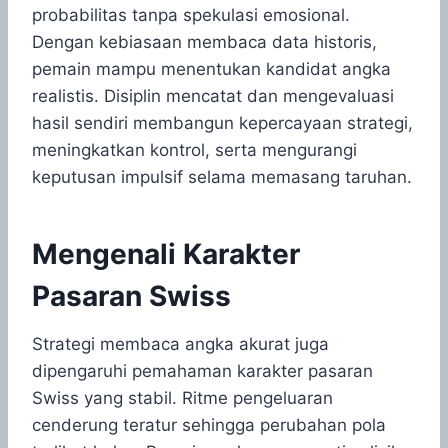
probabilitas tanpa spekulasi emosional.
Dengan kebiasaan membaca data historis,
pemain mampu menentukan kandidat angka
realistis. Disiplin mencatat dan mengevaluasi
hasil sendiri membangun kepercayaan strategi,
meningkatkan kontrol, serta mengurangi
keputusan impulsif selama memasang taruhan.
Mengenali Karakter
Pasaran Swiss
Strategi membaca angka akurat juga
dipengaruhi pemahaman karakter pasaran
Swiss yang stabil. Ritme pengeluaran
cenderung teratur sehingga perubahan pola