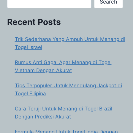
Search
Recent Posts
Trik Sederhana Yang Ampuh Untuk Menang di
Togel Israel
Rumus Anti Gagal Agar Menang di Togel
Vietnam Dengan Akurat
Tips Terpopuler Untuk Mendulang Jackpot di
Togel Filipina
Cara Teruji Untuk Menang di Togel Brazil
Dengan Prediksi Akurat
Formula Menang Untuk Togel India Dengan