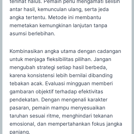
terlihat halus. Pemain perlu mengamati selisih
antar hasil, kemunculan ulang, serta jeda
angka tertentu. Metode ini membantu
memetakan kemungkinan lanjutan tanpa
asumsi berlebihan.
Kombinasikan angka utama dengan cadangan
untuk menjaga fleksibilitas pilihan. Jangan
mengubah strategi setiap hasil berbeda,
karena konsistensi lebih bernilai dibanding
tebakan acak. Evaluasi mingguan memberi
gambaran objektif terhadap efektivitas
pendekatan. Dengan mengenali karakter
pasaran, pemain mampu menyesuaikan
taruhan sesuai ritme, menghindari tekanan
emosional, dan mempertahankan fokus jangka
panjang.