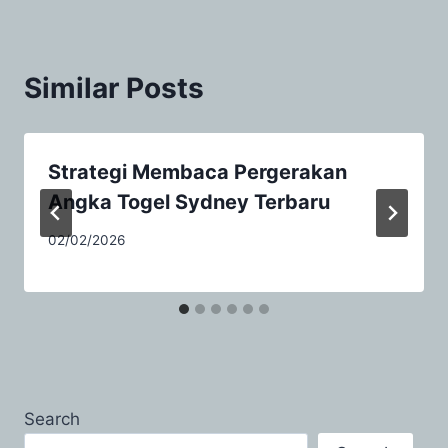
Similar Posts
Strategi Membaca Pergerakan
Angka Togel Sydney Terbaru
02/02/2026
Search