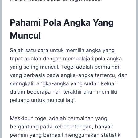
Pahami Pola Angka Yang
Muncul
Salah satu cara untuk memilih angka yang
tepat adalah dengan mempelajari pola angka
yang sering muncul. Togel adalah permainan
yang berbasis pada angka-angka tertentu, dan
seringkali, angka-angka yang sudah keluar
dalam beberapa hari terakhir akan memiliki
peluang untuk muncul lagi.
Meskipun togel adalah permainan yang
bergantung pada keberuntungan, banyak
pemain yang berhasil menggunakan statistik