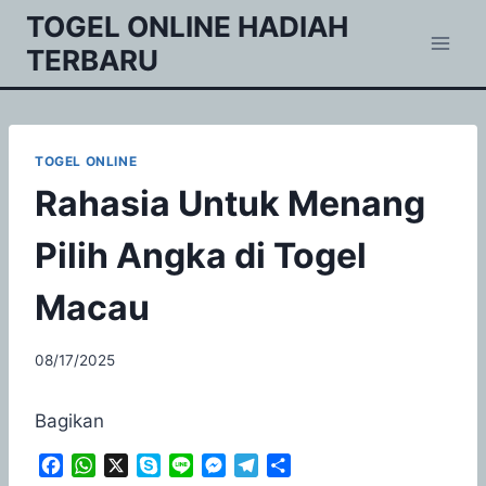
Skip
TOGEL ONLINE HADIAH
to
TERBARU
content
TOGEL ONLINE
Rahasia Untuk Menang
Pilih Angka di Togel
Macau
08/17/2025
Bagikan
F
W
X
S
L
M
T
S