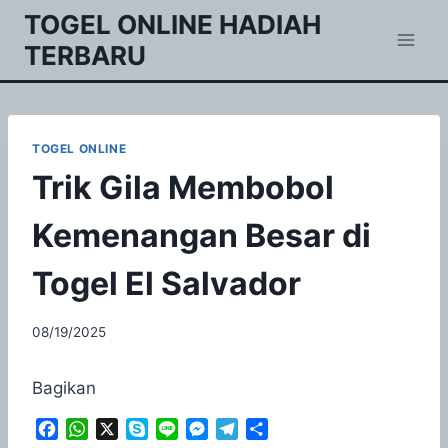
Skip
TOGEL ONLINE HADIAH
to
TERBARU
content
TOGEL ONLINE
Trik Gila Membobol
Kemenangan Besar di
Togel El Salvador
08/19/2025
Bagikan
F
W
X
S
L
M
T
S