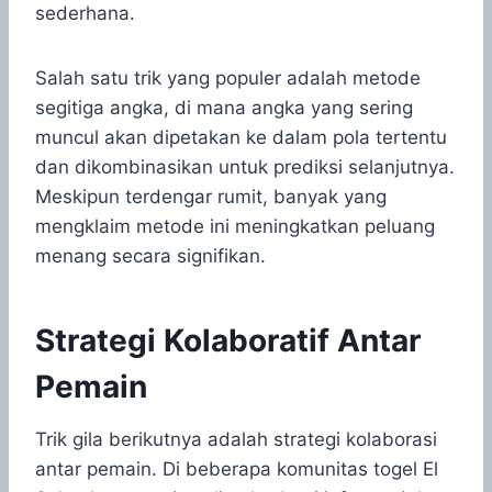
sederhana.
Salah satu trik yang populer adalah metode
segitiga angka, di mana angka yang sering
muncul akan dipetakan ke dalam pola tertentu
dan dikombinasikan untuk prediksi selanjutnya.
Meskipun terdengar rumit, banyak yang
mengklaim metode ini meningkatkan peluang
menang secara signifikan.
Strategi Kolaboratif Antar
Pemain
Trik gila berikutnya adalah strategi kolaborasi
antar pemain. Di beberapa komunitas togel El