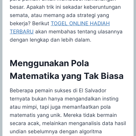
besar. Apakah trik ini sekadar keberuntungan
semata, atau memang ada strategi yang
bekerja? Berikut
TOGEL ONLINE HADIAH
TERBARU
akan membahas tentang ulasannya
dengan lengkap dan lebih dalam.
Menggunakan Pola
Matematika yang Tak Biasa
Beberapa pemain sukses di El Salvador
ternyata bukan hanya mengandalkan insting
atau mimpi, tapi juga memanfaatkan pola
matematis yang unik. Mereka tidak bermain
secara acak, melainkan menganalisis data hasil
undian sebelumnya dengan algoritma