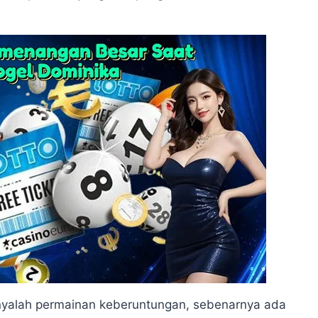
nyalah permainan keberuntungan, sebenarnya ada