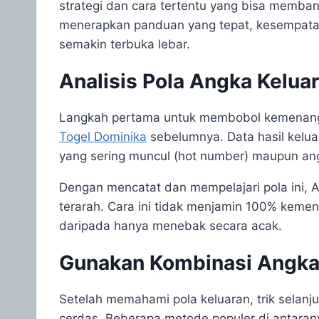
strategi dan cara tertentu yang bisa memb
menerapkan panduan yang tepat, kesempat
semakin terbuka lebar.
Analisis Pola Angka Kelua
Langkah pertama untuk membobol kemenanga
Togel Dominika
sebelumnya. Data hasil kelua
yang sering muncul (hot number) maupun ang
Dengan mencatat dan mempelajari pola ini, 
terarah. Cara ini tidak menjamin 100% kemen
daripada hanya menebak secara acak.
Gunakan Kombinasi Angka
Setelah memahami pola keluaran, trik selan
cerdas. Beberapa metode populer di antarany