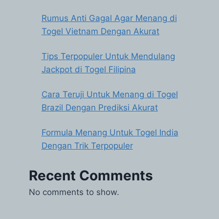
Rumus Anti Gagal Agar Menang di
Togel Vietnam Dengan Akurat
Tips Terpopuler Untuk Mendulang
Jackpot di Togel Filipina
Cara Teruji Untuk Menang di Togel
Brazil Dengan Prediksi Akurat
Formula Menang Untuk Togel India
Dengan Trik Terpopuler
Recent Comments
No comments to show.