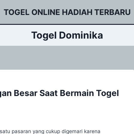
TOGEL ONLINE HADIAH TERBARU
Togel Dominika
n Besar Saat Bermain Togel
 satu pasaran yang cukup digemari karena