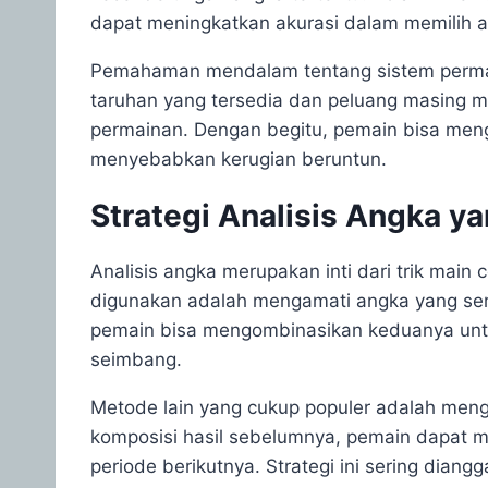
dapat meningkatkan akurasi dalam memilih 
Pemahaman mendalam tentang sistem permain
taruhan yang tersedia dan peluang masing
permainan. Dengan begitu, pemain bisa men
menyebabkan kerugian beruntun.
Strategi Analisis Angka ya
Analisis angka merupakan inti dari trik main 
digunakan adalah mengamati angka yang serin
pemain bisa mengombinasikan keduanya unt
seimbang.
Metode lain yang cukup populer adalah meng
komposisi hasil sebelumnya, pemain dapat
periode berikutnya. Strategi ini sering diang