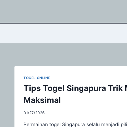
Skip
to
content
TOGEL ONLINE
Tips Togel Singapura Trik
Maksimal
01/27/2026
Permainan togel Singapura selalu menjadi pi