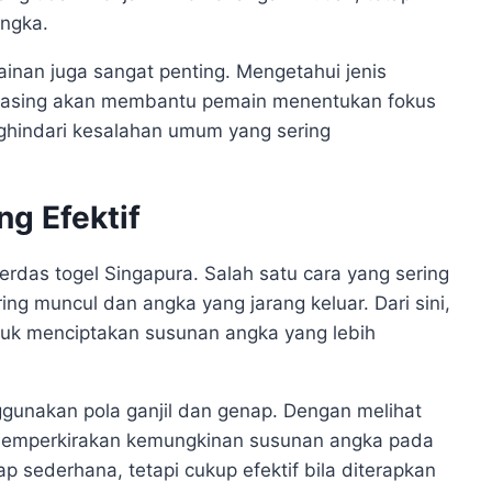
angka.
an juga sangat penting. Mengetahui jenis
 masing akan membantu pemain menentukan fokus
ghindari kesalahan umum yang sering
ng Efektif
cerdas togel Singapura. Salah satu cara yang sering
g muncul dan angka yang jarang keluar. Dari sini,
uk menciptakan susunan angka yang lebih
gunakan pola ganjil dan genap. Dengan melihat
 memperkirakan kemungkinan susunan angka pada
gap sederhana, tetapi cukup efektif bila diterapkan