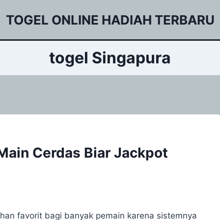
TOGEL ONLINE HADIAH TERBARU
togel Singapura
 Main Cerdas Biar Jackpot
lihan favorit bagi banyak pemain karena sistemnya