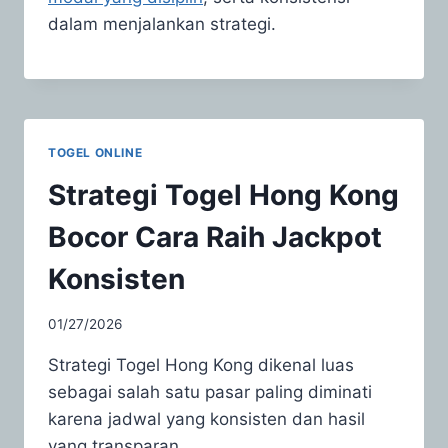
dalam menjalankan strategi.
TOGEL ONLINE
Strategi Togel Hong Kong
Bocor Cara Raih Jackpot
Konsisten
01/27/2026
Strategi Togel Hong Kong dikenal luas
sebagai salah satu pasar paling diminati
karena jadwal yang konsisten dan hasil
yang transparan.