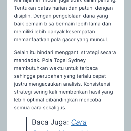
Tentukan batas harian dan patuhi dengan
disiplin. Dengan pengelolaan dana yang
baik pemain bisa bermain lebih lama dan
memiliki lebih banyak kesempatan
memanfaatkan pola gacor yang muncul.
Selain itu hindari mengganti strategi secara
mendadak. Pola Togel Sydney
membutuhkan waktu untuk terbaca
sehingga perubahan yang terlalu cepat
justru mengacaukan analisis. Konsistensi
strategi sering kali memberikan hasil yang
lebih optimal dibandingkan mencoba
semua cara sekaligus.
Baca Juga:
Cara