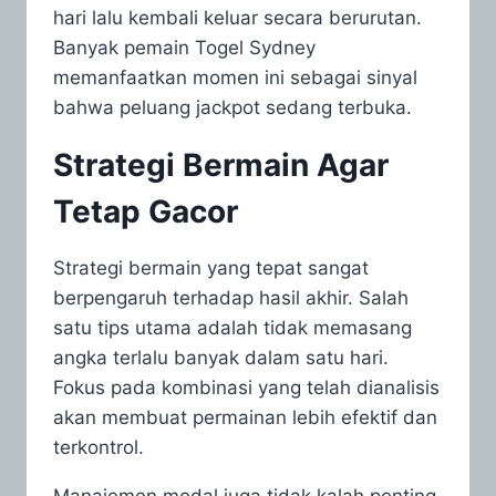
hari lalu kembali keluar secara berurutan.
Banyak pemain Togel Sydney
memanfaatkan momen ini sebagai sinyal
bahwa peluang jackpot sedang terbuka.
Strategi Bermain Agar
Tetap Gacor
Strategi bermain yang tepat sangat
berpengaruh terhadap hasil akhir. Salah
satu tips utama adalah tidak memasang
angka terlalu banyak dalam satu hari.
Fokus pada kombinasi yang telah dianalisis
akan membuat permainan lebih efektif dan
terkontrol.
Manajemen modal juga tidak kalah penting.