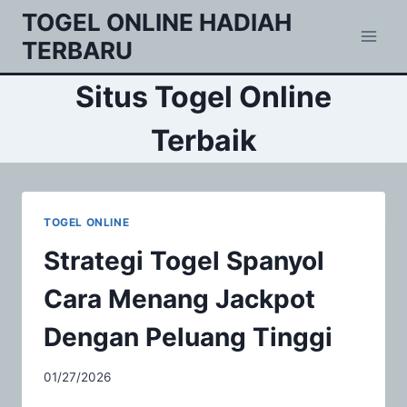
Skip
TOGEL ONLINE HADIAH
to
TERBARU
content
Situs Togel Online
Terbaik
TOGEL ONLINE
Strategi Togel Spanyol
Cara Menang Jackpot
Dengan Peluang Tinggi
01/27/2026