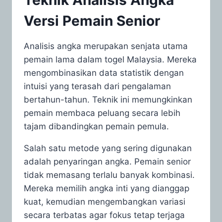
Teknik Analisis Angka
Versi Pemain Senior
Analisis angka merupakan senjata utama
pemain lama dalam togel Malaysia. Mereka
mengombinasikan data statistik dengan
intuisi yang terasah dari pengalaman
bertahun-tahun. Teknik ini memungkinkan
pemain membaca peluang secara lebih
tajam dibandingkan pemain pemula.
Salah satu metode yang sering digunakan
adalah penyaringan angka. Pemain senior
tidak memasang terlalu banyak kombinasi.
Mereka memilih angka inti yang dianggap
kuat, kemudian mengembangkan variasi
secara terbatas agar fokus tetap terjaga