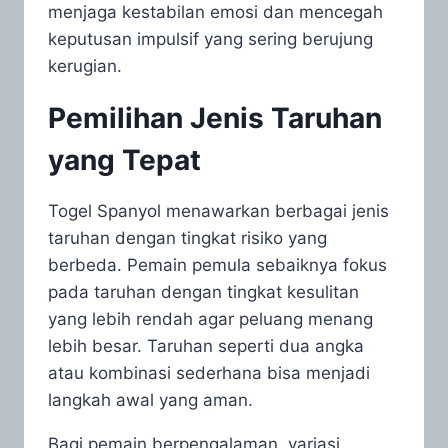
menjaga kestabilan emosi dan mencegah
keputusan impulsif yang sering berujung
kerugian.
Pemilihan Jenis Taruhan
yang Tepat
Togel Spanyol menawarkan berbagai jenis
taruhan dengan tingkat risiko yang
berbeda. Pemain pemula sebaiknya fokus
pada taruhan dengan tingkat kesulitan
yang lebih rendah agar peluang menang
lebih besar. Taruhan seperti dua angka
atau kombinasi sederhana bisa menjadi
langkah awal yang aman.
Bagi pemain berpengalaman, variasi