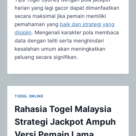
harian yang lagi gacor dapat dimanfaatkan
secara maksimal jika pemain memiliki
pemahaman yang
baik dan strategi yang
disiplin
. Mengenali karakter pola membaca
data dengan teliti serta menghindari
kesalahan umum akan meningkatkan
peluang secara signifikan.
TOGEL ONLINE
Rahasia Togel Malaysia
Strategi Jackpot Ampuh
Versi Pemain Lama