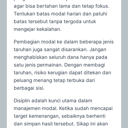
agar bisa bertahan lama dan tetap fokus.
Tentukan batas modal harian dan patuhi
batas tersebut tanpa tergoda untuk
mengejar kekalahan.
Pembagian modal ke dalam beberapa jenis
taruhan juga sangat disarankan. Jangan
menghabiskan seluruh dana hanya pada
satu jenis permainan. Dengan membagi
taruhan, risiko kerugian dapat ditekan dan
peluang menang tetap terbuka dari
berbagai sisi.
Disiplin adalah kunci utama dalam
manajemen modal. Ketika sudah mencapai
target kemenangan, sebaiknya berhenti
dan simpan hasil tersebut. Sikap ini akan