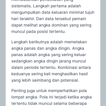
sistematis. Langkah pertama adalah
mengumpulkan data keluaran minimal tujuh
hari terakhir. Dari data tersebut pemain
dapat melihat angka dominan yang sering
muncul pada posisi tertentu.
Langkah berikutnya adalah memetakan
angka panas dan angka dingin. Angka
panas adalah angka yang sering keluar
sedangkan angka dingin jarang muncul
dalam periode tertentu. Kombinasi antara
keduanya sering kali menghasilkan hasil
yang lebih seimbang dan potensial.
Penting juga untuk memperhatikan pola
lompat angka. Pola ini terjadi ketika angka
tertentu tidak muncul selama beberapa