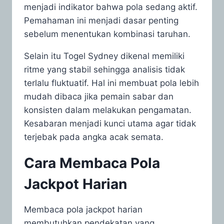
menjadi indikator bahwa pola sedang aktif.
Pemahaman ini menjadi dasar penting
sebelum menentukan kombinasi taruhan.
Selain itu Togel Sydney dikenal memiliki
ritme yang stabil sehingga analisis tidak
terlalu fluktuatif. Hal ini membuat pola lebih
mudah dibaca jika pemain sabar dan
konsisten dalam melakukan pengamatan.
Kesabaran menjadi kunci utama agar tidak
terjebak pada angka acak semata.
Cara Membaca Pola
Jackpot Harian
Membaca pola jackpot harian
membutuhkan pendekatan yang