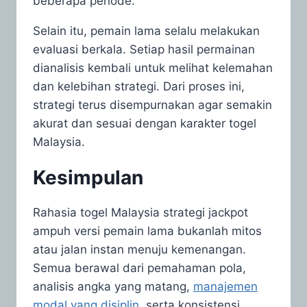
beberapa periode.
Selain itu, pemain lama selalu melakukan
evaluasi berkala. Setiap hasil permainan
dianalisis kembali untuk melihat kelemahan
dan kelebihan strategi. Dari proses ini,
strategi terus disempurnakan agar semakin
akurat dan sesuai dengan karakter togel
Malaysia.
Kesimpulan
Rahasia togel Malaysia strategi jackpot
ampuh versi pemain lama bukanlah mitos
atau jalan instan menuju kemenangan.
Semua berawal dari pemahaman pola,
analisis angka yang matang,
manajemen
modal yang disiplin
, serta konsistensi