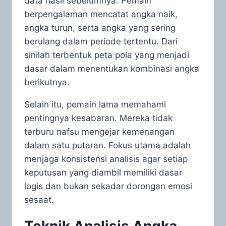
data hasil sebelumnya. Pemain
berpengalaman mencatat angka naik,
angka turun, serta angka yang sering
berulang dalam periode tertentu. Dari
sinilah terbentuk peta pola yang menjadi
dasar dalam menentukan kombinasi angka
berikutnya.
Selain itu, pemain lama memahami
pentingnya kesabaran. Mereka tidak
terburu nafsu mengejar kemenangan
dalam satu putaran. Fokus utama adalah
menjaga konsistensi analisis agar setiap
keputusan yang diambil memiliki dasar
logis dan bukan sekadar dorongan emosi
sesaat.