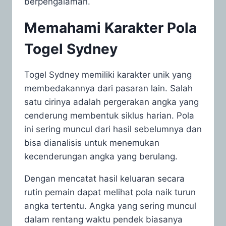
berpengalaman.
Memahami Karakter Pola
Togel Sydney
Togel Sydney memiliki karakter unik yang
membedakannya dari pasaran lain. Salah
satu cirinya adalah pergerakan angka yang
cenderung membentuk siklus harian. Pola
ini sering muncul dari hasil sebelumnya dan
bisa dianalisis untuk menemukan
kecenderungan angka yang berulang.
Dengan mencatat hasil keluaran secara
rutin pemain dapat melihat pola naik turun
angka tertentu. Angka yang sering muncul
dalam rentang waktu pendek biasanya